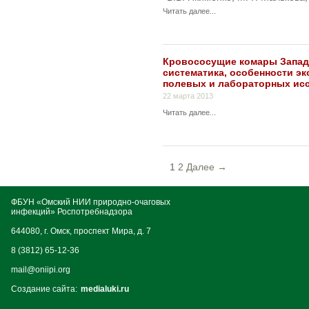
Читать далее...
Кровососущие комары Запад
систематика, особенности э
полевых и лабораторных ис
22 марта 2013
Читать далее...
1
2
Далее →
ФБУН «Омский НИИ природно-очаговых
инфекций» Роспотребнадзора
644080, г. Омск, проспект Мира, д. 7
8 (3812) 65-12-36
mail@oniipi.org
Создание сайта:
medialuki.ru