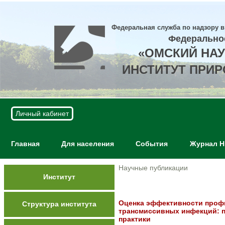
Федеральная служба по надзору в
Федерально
«ОМСКИЙ НА
ИНСТИТУТ ПРИ
Личный кабинет
Главная
Для населения
События
Журнал 
Научные публикации
Институт
Оценка эффективности проф
Структура института
трансмиссивных инфекций: 
практики