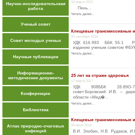
10 марта 2021
Научно-исследовательская
Пень...
работа
Читать далее...
Ученый совет
Клещевые трансмиссивные 
20 сентября 2019
Совет молодых ученых
УДК 616.993 ББК 55.1 Р8
изданию ученым советом ФБУН
Читать далее...
Научные публикации
Информационно-
25 лет на страже здоровья
методические документы
17 марта 2017
УДК 908ББК 28.89O-7
совет:Боровский И.В. – ди
Конференции
области «Мед�...
Читать далее...
Библиотека
Клещевые трансмиссивные 
05 июля 2016
Атлас природно-очаговых
инфекций
В.И. Злобин, Н.В. Рудаков, И