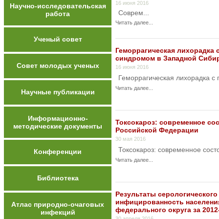
16 июня 2016
Научно-исследовательская
Соврем...
работа
Читать далее...
Ученый совет
Геморрагическая лихорадка 
синдромом в Западной Сиби
Совет молодых ученых
16 июня 2016
Геморрагическая лихорадка с 
Читать далее...
Научные публикации
Информационно-
Токсокароз: современное со
методические документы
Российской Федерации
30 мая 2016
Токсокароз: современное сост
Конференции
Читать далее...
Библиотека
Результаты серологического 
инфицированность населени
Атлас природно-очаговых
федерального округа за 2012
инфекций
30 апреля 2016