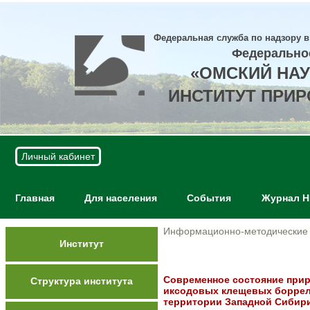
Федеральная служба по надзору в
Федерально
«ОМСКИЙ НА
ИНСТИТУТ ПРИ
Личный кабинет
Главная
Для населения
События
Журнал 
Информационно-методические
Институт
Современное состояние при
Структура института
иксодовых клещевых боррел
территории Западной Сибир