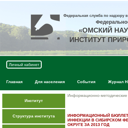
Федеральная служба по надзору в
Федерально
«ОМСКИЙ НА
ИНСТИТУТ ПРИ
Личный кабинет
Главная
Для населения
События
Журнал 
Информационно-методические
Институт
ИНФОРМАЦИОННЫЙ БЮЛЛЕТЕ
Структура института
ИНФЕКЦИИ В СИБИРСКОМ Ф
ОКРУГЕ ЗА 2013 ГОД