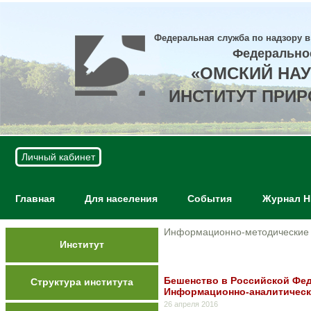
Федеральная служба по надзору в
Федерально
«ОМСКИЙ НА
ИНСТИТУТ ПРИ
Личный кабинет
Главная
Для населения
События
Журнал 
Информационно-методические
Институт
Бешенство в Российской Фе
Структура института
Информационно-аналитическ
26 апреля 2016