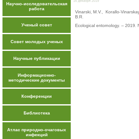
16 декабря 2019
Научно-исследовательская
работа
Vinarski, M.V., Korallo-Vinarsk
B.R.
Ученый совет
Ecological entomology. – 2019
Совет молодых ученых
Научные публикации
Информационно-
методические документы
Конференции
Библиотека
Атлас природно-очаговых
инфекций