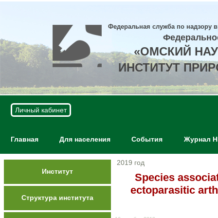
Федеральная служба по надзору в
Федерально
«ОМСКИЙ НА
ИНСТИТУТ ПРИ
Личный кабинет
Главная
Для населения
События
Журнал 
2019 год
Институт
Species associat
ectoparasitic ar
Структура института