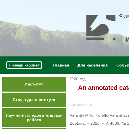
Феде
Личный кабинет
Главная
Для населения
Собы
2020 год
Институт
An annotated cat
Структура института
30 декабря 2020
Научно-исследовательская
Vinarski M.V., Korallo-Vinarskay
работа
Zootaxa. – 2020. – V. 4838, № 1