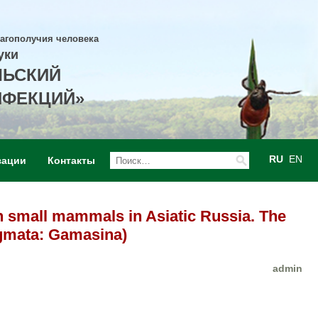
лагополучия человека
уки
ЛЬСКИЙ
НФЕКЦИЙ»
RU
EN
зации
Контакты
h small mammals in Asiatic Russia. The
igmata: Gamasina)
admin