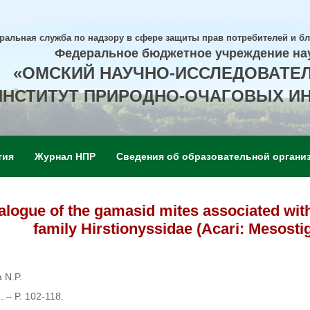
ральная служба по надзору в сфере защиты прав потребителей и б
Федеральное бюджетное учреждение на
«ОМСКИЙ НАУЧНО-ИССЛЕДОВАТЕ
ИНСТИТУТ ПРИРОДНО-ОЧАГОВЫХ И
тия
Журнал НПР
Сведения об образовательной органи
alogue of the gamasid mites associated wit
family Hirstionyssidae (Acari: Mesost
a N.P.
. – P. 102-118.