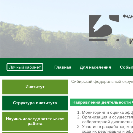
Феде
Личный кабинет
Главная
Для населения
Собы
Сибирский федеральный окруж
Институт
Направления деятельности
Структура института
Мониторинг и оценка эф
Организация и осуществл
Научно-исследовательская
лабораторной диагностик
работа
Участие в разработке, к
хода их реализации и эф