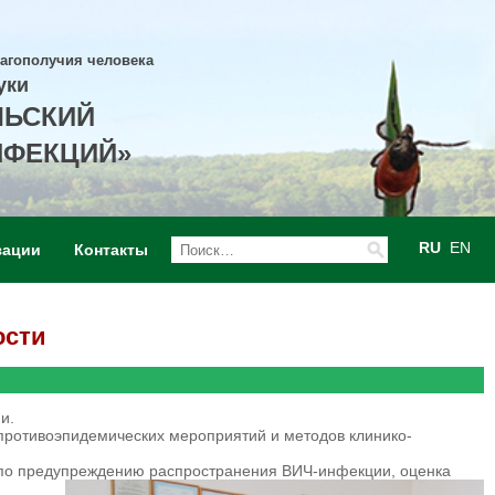
лагополучия человека
уки
ЛЬСКИЙ
НФЕКЦИЙ»
RU
EN
зации
Контакты
ости
и.
противоэпидемических мероприятий и методов клинико-
м по предупреждению распространения ВИЧ-инфекции, оценка