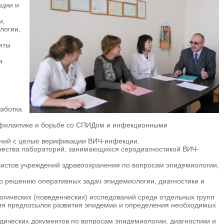
ации и
и.
логии,
иты
и
аботка
офилактике и борьбе со СПИДом и инфекционными
ний с целью верификации ВИЧ-инфекции.
чества лабораторий, занимающихся серодиагностикой ВИЧ-
листов учреждений здравоохранения по вопросам эпидемиологии,
 решению оперативных задач эпи­демиологии, диагностики и
огических (поведенческих) исследований среди отдельных групп
ия предпо­сылок развития эпидемии и определения необходимых
одических документов по вопросам эпидемиологии, диагностики и