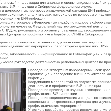
истической информации для анализа и оценки эпидемической ситу
ктике ВИЧ-инфекции в Сибирском федеральном округе.
х и долгосрочных прогнозов эпидемической ситуации ВИЧ-инфекци
формационных и аналитических материалов по вопросам эпидемио
профилактики ВИЧ-инфекции.
нных материалов в Федеральную службу по надзору в сфере защ
гополучия человека, Федеральный научно-методический центр по
о СПИДом, руководителям органов управления здравоохранением 
ных Центров по профилактике и борьбе со СПИД в Сибирском
приятий по совершенствованию эпидемиологического надзора,
ивоэпидемических мероприятий, лабораторной диагностики ВИЧ-
ости, заболеваемости и инфицированности ВИЧ-ин­фекцией и разр
жению.
ическое руководство деятельностью региональных центров по пр
Проведение экспертных лабораторных исследова
Организация и проведение внешнего контроля ка
инфекции.
Координация мероприятий по подготовке специа
диагностики и профилактики ВИЧ-инфекции.
Проведение прикладных научных исследований по
профилактики ВИЧ-инфекции.
Проведение социологических и социально-психол
населения в прикрепленных регионах для изучен
профилактических мероприятий.
Участие в разработке проектов инструктивно-мет