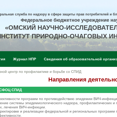
ральная служба по надзору в сфере защиты прав потребителей и б
Федеральное бюджетное учреждение на
«ОМСКИЙ НАУЧНО-ИССЛЕДОВАТЕ
ИНСТИТУТ ПРИРОДНО-ОЧАГОВЫХ И
тия
Журнал НПР
Сведения об образовательной органи
ной центр по профилактике и борьбе со СПИД
Направления деятельн
 СФОЦ СПИД
фективности программ по противодействию эпидемии ВИЧ-инфекци
ение системы эпидемиологического надзора, профилактических и 
и, лечения ВИЧ-инфекции.
орректировке и реализации федеральной и региональных про­грам
фективности.