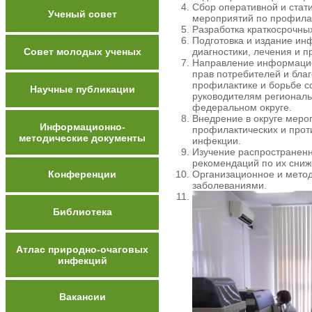
Сбор оперативной и стат
Ученый совет
мероприятий по профила
Разработка краткосрочны
Подготовка и издание ин
Совет молодых ученых
диагностики, лечения и 
Направление информацио
прав потребителей и бла
профилактике и борьбе с
Научные публикации
руководителям региональ
федеральном округе.
Внедрение в округе меро
Информационно-
профилактических и прот
методические документы
инфекции.
Изучение распространенн
рекомендаций по их сни
Конференции
Организационное и метод
заболеваниями.
Библиотека
Атлас природно-очаговых
инфекций
Вакансии