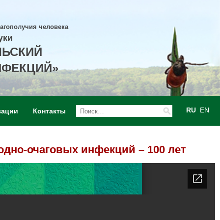
лагополучия человека
уки
ЛЬСКИЙ
НФЕКЦИЙ»
RU
EN
зации
Контакты
дно-очаговых инфекций – 100 лет