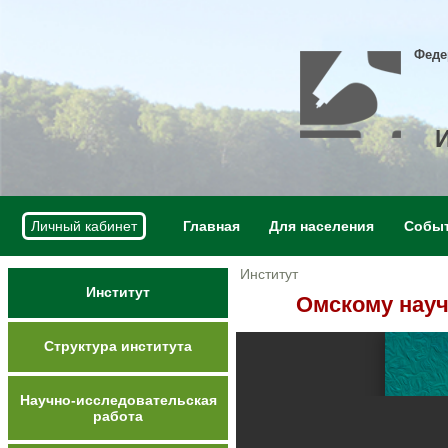
Феде
Личный кабинет
Главная
Для населения
Собы
Институт
Институт
Омскому науч
Структура института
Научно-исследовательская
работа