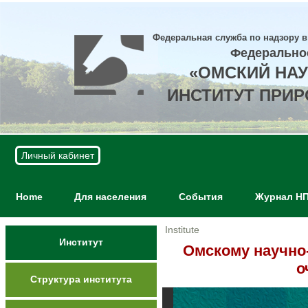
Федеральная служба по надзору в
Федерально
«ОМСКИЙ НА
ИНСТИТУТ ПРИ
Личный кабинет
Home
Для населения
События
Журнал Н
Institute
Институт
Омскому научно
о
Структура института