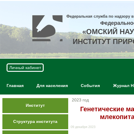
Федеральная служба по надзору в
Федерально
«ОМСКИЙ НА
ИНСТИТУТ ПРИ
Личный кабинет
Главная
Для населения
События
Журнал 
2023 год
Институт
Генетические ма
млекопита
Структура института
09 декабря 2023