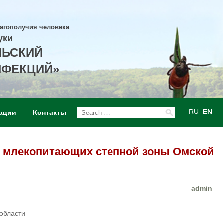
лагополучия человека
уки
ЛЬСКИЙ
НФЕКЦИЙ»
RU
EN
ации
Контакты
ких млекопитающих степной зоны Омской
admin
 области