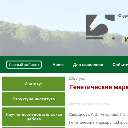
Феде
Личный кабинет
Home
Для населения
Событ
2023 year
Институт
Генетические марк
Структура института
Saturday December 9%q, 2023
Научно-исследовательская
Свердлова А.В., Рязанова Т.С.
работа
Генетические маркеры Echinoc