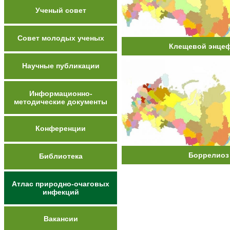
Ученый совет
Совет молодых ученых
Клещевой энце
Научные публикации
Информационно-
методические документы
Конференции
Боррелиоз
Библиотека
Атлас природно-очаговых
инфекций
Вакансии