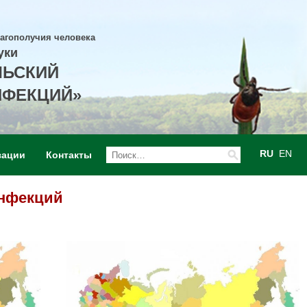
лагополучия человека
уки
ЛЬСКИЙ
НФЕКЦИЙ»
RU
EN
зации
Контакты
инфекций