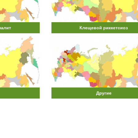
фалит
Клещевой риккетсиоз
Другие