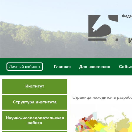
Феде
Личный кабинет
Главная
Для населения
Собы
Институт
Страница находится в разраб
Структура института
Научно-исследовательская
работа