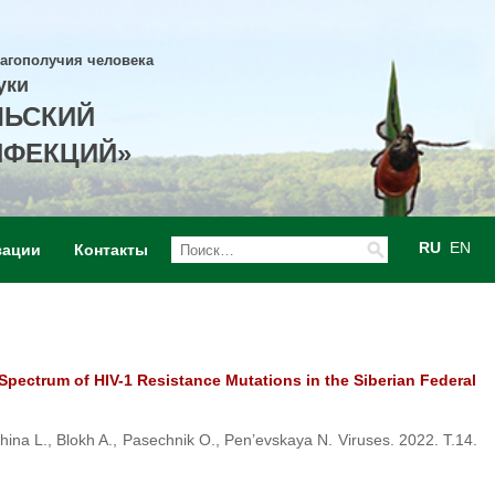
лагополучия человека
уки
ЛЬСКИЙ
НФЕКЦИЙ»
RU
EN
зации
Контакты
Spectrum of HIV-1 Resistance Mutations in the Siberian Federal
hina L., Blokh A., Pasechnik O., Pen’evskaya N. Viruses. 2022. T.14.