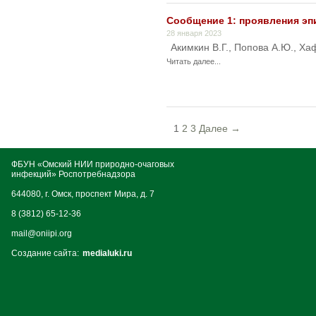
Сообщение 1: проявления эп
28 января 2023
Акимкин В.Г., Попова А.Ю., Хаф
Читать далее...
1
2
3
Далее →
ФБУН «Омский НИИ природно-очаговых
инфекций» Роспотребнадзора
644080, г. Омск, проспект Мира, д. 7
8 (3812) 65-12-36
mail@oniipi.org
Создание сайта:
medialuki.ru