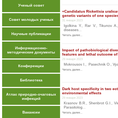
Ученый совет
«Candidatus Rickettsia uralica
genetic variants of one specie
Совет молодых ученых
31 января 2023
Igolkina Y., Rar V., Tikunov A
diseases...
Научные публикации
Читать далее...
Информационно-
Impact of pathobiological dive
методические документы
features and lethal outcome of
29 января 2023
Mokrousov I., Pasechnik O., Vya
Конференции
Читать далее...
Библиотека
Dark host specificity in two ect
environmental effects
Атлас природно-очаговых
29 января 2023
инфекций
Krasnov B.R., Shenbrot G.I., Vi
Parasitolog...
Вакансии
Читать далее...