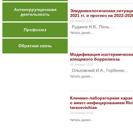
Антикоррупционная
Эпидемиологическая ситуация
деятельность
2021 гг. и прогноз на 2022-2026
28 января 2023
Рудаков Н.В., Пень...
Профсоюз
Читать далее...
Обратная связь
Модификация изотермическо
клещевого боррелиоза
28 января 2023
Ольховский И.А., Горбенко...
Читать далее...
Клинико-лабораторная харак
с микст-инфицированием Ricket
tarasevichiae
28 января 2023
Читать далее...