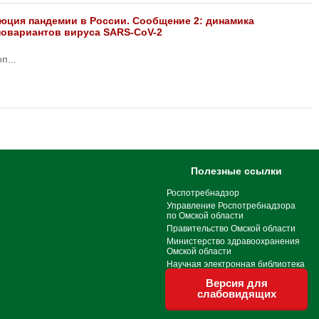
люция пандемии в России. Сообщение 2: динамика
новариантов вируса SARS-CoV-2
п...
Полезные ссылки
Роспотребнадзор
Управление Роспотребнадзора
по Омской области
Правительство Омской области
Министерство здравоохранения
Омской области
Научная электронная библиотека
Версия для
слабовидящих