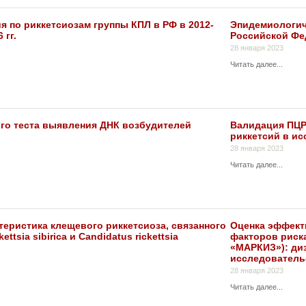
 по риккетсиозам группы КПЛ в РФ в 2012-
Эпидемиологич
 гг.
Российской Фед
28 января 2023
Читать далее...
го теста выявления ДНК возбудителей
Валидация ПЦР
риккетсий в и
28 января 2023
Читать далее...
теристика клещевого риккетсиоза, связанного
Оценка эффект
tsia sibirica и Candidatus rickettsia
факторов риск
«МАРКИЗ»): ди
исследователь
28 января 2023
Читать далее...