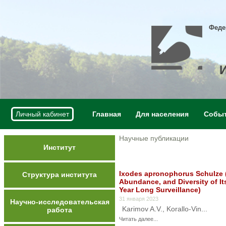
Феде
Личный кабинет
Главная
Для населения
Собы
Научные публикации
Институт
Ixodes apronophorus Schulze (A
Структура института
Abundance, and Diversity of It
Year Long Surveillance)
31 января 2023
Научно-исследовательская
Karimov A.V., Korallo-Vin...
работа
Читать далее...