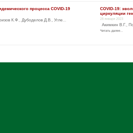
идемического процесса COVID-19
COVID-19: эво
циркуляции ге
28 января 2023
изов К.Ф., Дубоделов Д.В., Угле...
Акимкин В.Г., По
Читать далее...