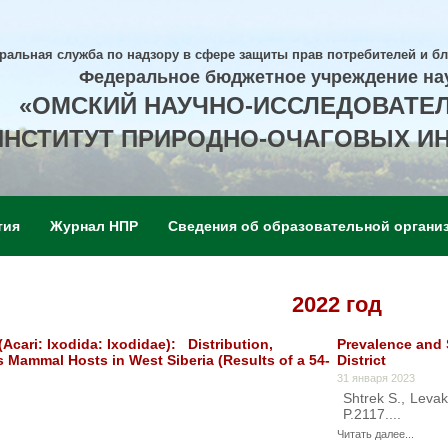
ральная служба по надзору в сфере защиты прав потребителей и б
Федеральное бюджетное учреждение на
«ОМСКИЙ НАУЧНО-ИССЛЕДОВАТЕ
ИНСТИТУТ ПРИРОДНО-ОЧАГОВЫХ И
тия
Журнал НПР
Сведения об образовательной органи
2022 год
cari: Ixodida: Ixodidae): Distribution,
Prevalence and 
s Mammal Hosts in West Siberia (Results of a 54-
District
31 января 2023
Shtrek S., Levak
P.2117....
Читать далее...