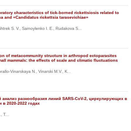
oratory characteristics of tick-borned rickettsiosis related to
ica and «Candidatus rickettsia tarasevichiae»
htrek S. V., Samoylenko I. E., Rudakova S...
ion of metacommunity structure in arthropod ectoparasites
all mammals: the effects of scale and climatic fluctuations
rallo-Vinarskaya N., Vinarski M.V., K...
 анализ разнообразия линий SARS-CoV-2, циркулирующих в
 в 2020-2022 годах
 Т...