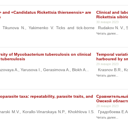
» and «Candidatus Rickettsia thierseensis» are
Clinical and lab
s
Rickettsia sibir
30 января 2023
., Tikunova N., Yakimenko V. Ticks and tick-borne
Rudakov N. V., S
Читать далее...
rsity of Mycobacterium tuberculosis on clinical
Temporal variat
 tuberculosis
harboured by sm
29 января 2023
zovaya A., Yarusova I., Gerasimova A., Blokh A...
Krasnov B.R., Ko
Читать далее...
oparasite taxa: repeatability, parasite traits, and
Сравнительный
Омской области
28 января 2023
narski M.V., Korallo-Vinarskaya N.P., Khokhlova I.S.
Градобоева Е.А.,
Читать далее...