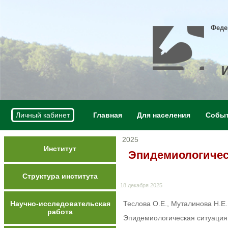
Феде
Личный кабинет
Главная
Для населения
Собы
2025
Институт
Эпидемиологичес
Структура института
18 декабря 2025
Научно-исследовательская
Теслова О.Е., Муталинова Н.Е.
работа
Эпидемиологическая ситуация