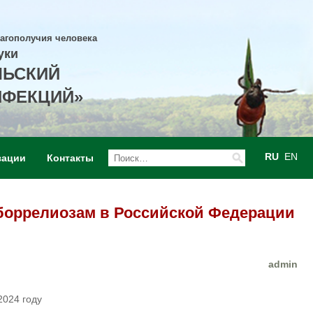
лагополучия человека
уки
ЛЬСКИЙ
НФЕКЦИЙ»
RU
EN
зации
Контакты
боррелиозам в Российской Федерации
admin
2024 году