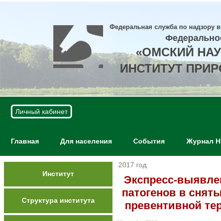
Федеральная служба по надзору в
Федерально
«ОМСКИЙ НА
ИНСТИТУТ ПРИ
Личный кабинет
Главная
Для населения
События
Журнал 
2017 год
Институт
Экспресс-выявле
патогенов в снят
Структура института
превентивной те