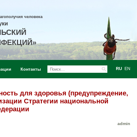
лагополучия человека
уки
ЛЬСКИЙ
НФЕКЦИЙ»
RU
EN
зации
Контакты
ость для здоровья (предупреждение,
изации Стратегии национальной
едерации
admin