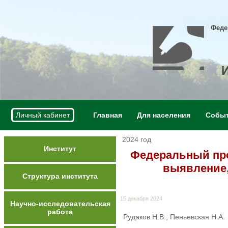
Феде
Личный кабинет
Главная
Для населения
Собы
2024 год
Институт
Федеральный про
выявление,
Структура института
15 декабря 2024
Научно-исследовательская
работа
Рудаков Н.В., Пеньевская Н.А.