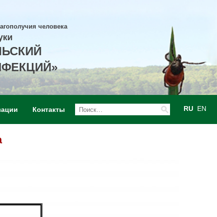
лагополучия человека
уки
ЛЬСКИЙ
НФЕКЦИЙ»
RU
EN
зации
Контакты
а