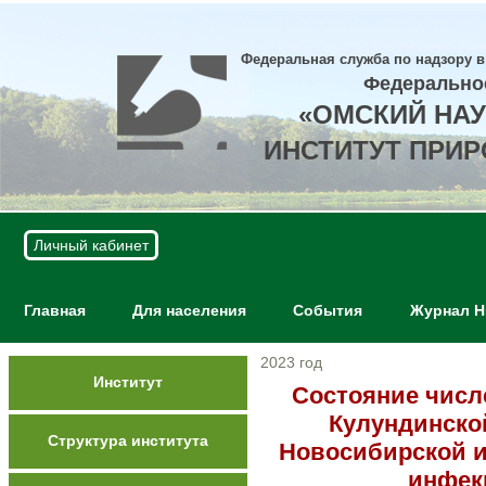
Федеральная служба по надзору в
Федерально
«ОМСКИЙ НА
ИНСТИТУТ ПРИ
Личный кабинет
Главная
Для населения
События
Журнал 
2023 год
Институт
Состояние числ
Кулундинской
Структура института
Новосибирской и
инфек