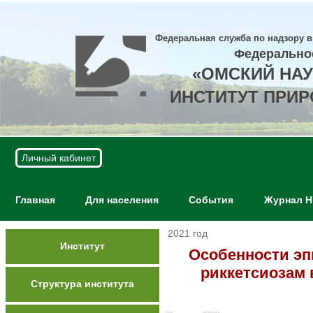
Федеральная служба по надзору в
Федерально
«ОМСКИЙ НА
ИНСТИТУТ ПРИ
Личный кабинет
Главная
Для населения
События
Журнал 
2021 год
Институт
Особенности эп
риккетсиозам 
Структура института