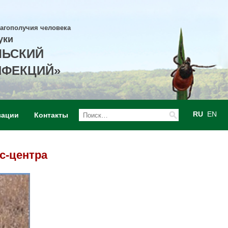
лагополучия человека
уки
ЛЬСКИЙ
НФЕКЦИЙ»
RU
EN
зации
Контакты
с-центра