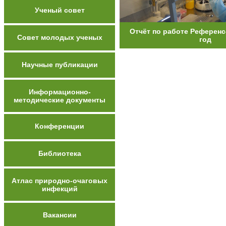
Ученый совет
Отчёт по работе Референс
Совет молодых ученых
год
Научные публикации
Информационно-
методические документы
Конференции
Библиотека
Атлас природно-очаговых
инфекций
Вакансии