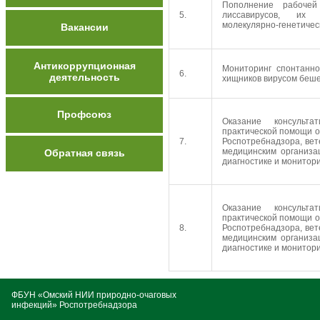
Пополнение рабочей
5.
лиссавирусов, их 
молекулярно-генетичес
Вакансии
Антикоррупционная
Мониторинг спонтанно
6.
деятельность
хищников вирусом беш
Профсоюз
Оказание консультат
практической помощи о
7.
Роспотребнадзора, вет
медицинским организа
Обратная связь
диагностике и монитор
Оказание консультат
практической помощи о
8.
Роспотребнадзора, вет
медицинским организа
диагностике и монитори
ФБУН «Омский НИИ природно-очаговых
инфекций» Роспотребнадзора