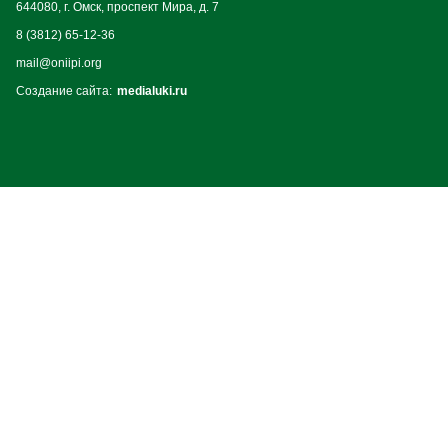
644080, г. Омск, проспект Мира, д. 7
8 (3812) 65-12-36
mail@oniipi.org
Создание сайта:
medialuki.ru