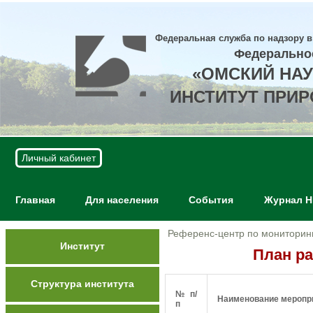
Федеральная служба по надзору в
Федерально
«ОМСКИЙ НА
ИНСТИТУТ ПРИ
Личный кабинет
Главная
Для населения
События
Журнал 
Референс-центр по мониторин
Институт
План ра
Структура института
№ п/
Наименование меропр
п