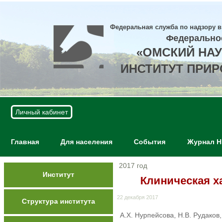
Федеральная служба по надзору в
Федерально
«ОМСКИЙ НА
ИНСТИТУТ ПРИ
Личный кабинет
Главная
Для населения
События
Журнал 
2017 год
Институт
Клиническая х
22 декабря 2017
Структура института
А.Х. Нурпейсова, Н.В. Рудаков