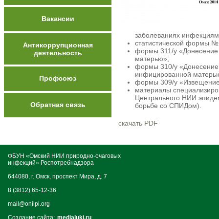
Вакансии
заболеваниях инфекциям
статистической формы № 
Антикоррупционная
формы 311/у «Донесение 
деятельность
матерью»;
формы 310/у «Донесение 
инфицированной матерь
Профсоюз
формы 309/у «Извещение
материалы специализиро
Центрального НИИ эпидем
Обратная связь
борьбе со СПИДом).
скачать PDF
ФБУН «Омский НИИ природно-очаговых
инфекций» Роспотребнадзора
644080, г. Омск, проспект Мира, д. 7
8 (3812) 65-12-36
mail@oniipi.org
Создание сайта:
medialuki.ru