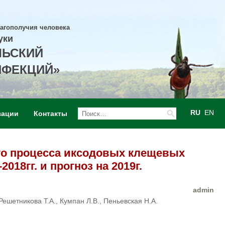
лагополучия человека
уки
ЛЬСКИЙ
НФЕКЦИЙ»
RU
EN
зации
Контакты
го процесса иксодовых клещевых
18гг. и прогноз на 2019г.
admin
Решетникова Т.А., Кумпан Л.В., Пеньевская Н.А.