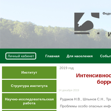
Феде
Личный кабинет
Главная
Для населения
Собы
2019 год
Институт
Интенсивнос
борр
Структура института
14 декабря 2019
Научно-исследовательская
Рудаков Н.В., Шпынов С.Н., Тра
работа
Проблемы особо опасных инфек