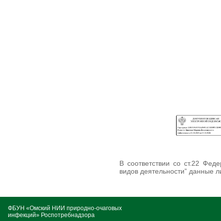
В соответствии со ст.22 Фед
видов деятельности” данные 
ФБУН «Омский НИИ природно-очаговых
инфекций» Роспотребнадзора