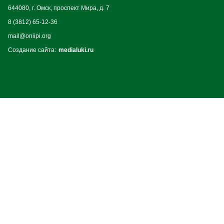
644080, г. Омск, проспект Мира, д. 7
8 (3812) 65-12-36
mail@oniipi.org
Создание сайта:
medialuki.ru