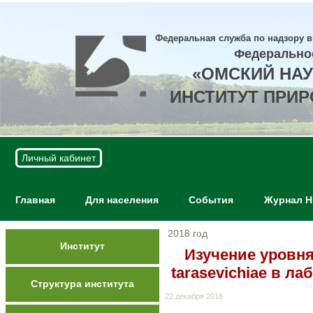
Федеральная служба по надзору в
Федерально
«ОМСКИЙ НА
ИНСТИТУТ ПРИ
Личный кабинет
Главная
Для населения
События
Журнал 
2018 год
Институт
Изучение уровня
tarasevichiae в л
Структура института
22 декабря 2018