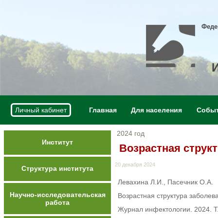
Феде
Личный кабинет
Главная
Для населения
Собы
2024 год
Институт
Возрастная струк
20 декабря 2024
Структура института
Левахина Л.И., Пасечник О.А.
Научно-исследовательская
Возрастная структура заболе
работа
Журнал инфектологии. 2024. Т.