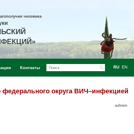
лагополучия человека
уки
ЛЬСКИЙ
НФЕКЦИЙ»
RU
EN
зации
Контакты
о федерального округа ВИЧ–инфекцией
admin