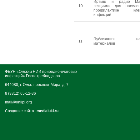
Иртыш и радио Ма
10
лекциями для населе
профилактике кле
инфекций
Публикация нау
11
материалов
ФБУН «Омский НИИ природно-очаговых
инфекций» Роспотребнадзора
644080, г. Омск, проспект Мира, д. 7
8 (3812) 65-12-36
mail@oniipi.org
Создание сайта:
medialuki.ru