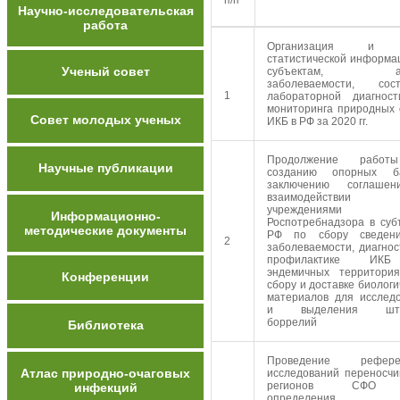
п/п
Научно-исследовательская
работа
Организация и 
статистической информа
Ученый совет
субъектам, ан
заболеваемости, сост
1
лабораторной диагнос
мониторинга природных 
Совет молодых ученых
ИКБ в РФ за 2020 гг.
Продолжение рабо
Научные публикации
созданию опорных 
заключению соглаше
взаимодейств
учреждениями
Информационно-
Роспотребнадзора в суб
методические документы
РФ по сбору сведен
2
заболеваемости, диагнос
профилактике ИК
эндемичных территори
Конференции
сбору и доставке биологи
материалов для исслед
и выделения шта
боррелий
Библиотека
Проведение рефере
Атлас природно-очаговых
исследований переносчи
регионов СФО
инфекций
определения