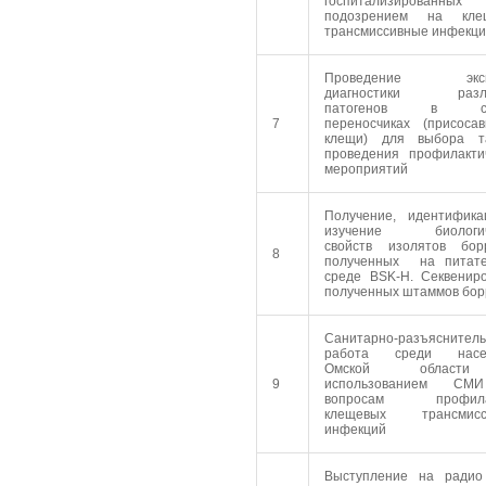
госпитализирован
подозрением на кле
трансмиссивные инфекц
Проведение экспр
диагностики разл
патогенов в сн
7
переносчиках (присоса
клещи) для выбора та
проведения профилакти
мероприятий
Получение, идентифик
изучение биологич
свойств изолятов бор
8
полученных на питате
среде BSK-H. Секвенир
полученных штаммов бо
Санитарно-разъяснител
работа среди насе
Омской облас
9
использованием С
вопросам профила
клещевых трансмисс
инфекций
Выступление на радио