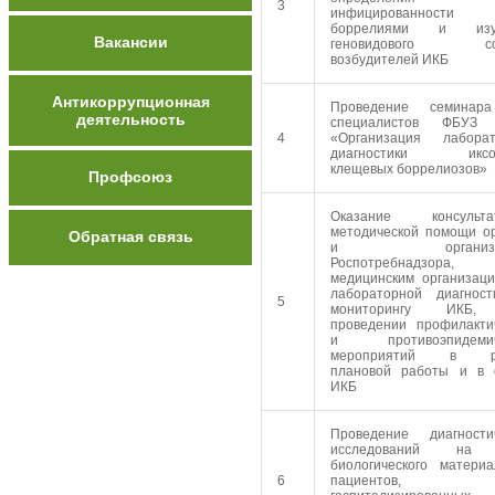
3
инфицированности
боррелиями и изу
Вакансии
геновидового сос
возбудителей ИКБ
Антикоррупционная
Проведение семинар
деятельность
специалистов ФБУЗ
4
«Организация лаборат
диагностики иксо
клещевых боррелиозов»
Профсоюз
Оказание консультат
методической помощи о
Обратная связь
и организац
Роспотребнадзора,
медицинским организац
лабораторной диагнос
5
мониторингу ИКБ,
проведении профилакти
и противоэпидемич
мероприятий в ра
плановой работы и в 
ИКБ
Проведение диагности
исследований на
биологического матери
6
пациентов,