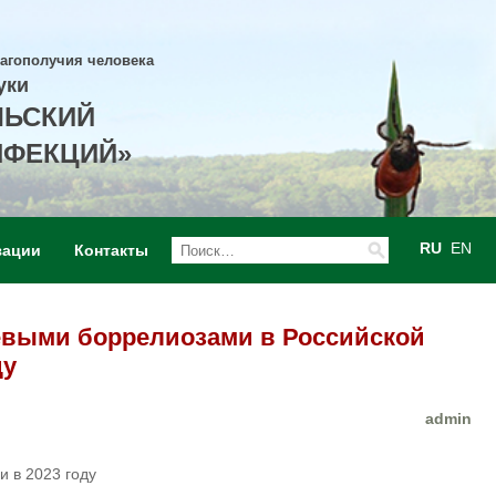
лагополучия человека
уки
ЛЬСКИЙ
НФЕКЦИЙ»
RU
EN
зации
Контакты
евыми боррелиозами в Российской
ду
admin
 в 2023 году