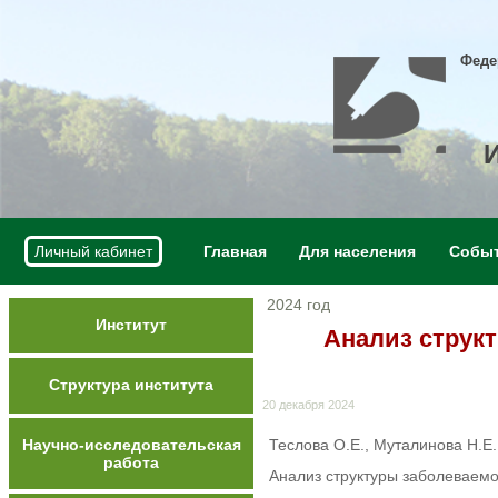
Феде
Личный кабинет
Главная
Для населения
Собы
2024 год
Институт
Анализ струк
Структура института
20 декабря 2024
Научно-исследовательская
Теслова О.Е., Муталинова Н.Е.
работа
Анализ структуры заболеваем