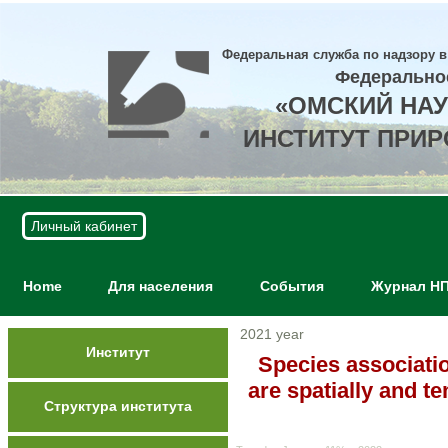
Федеральная служба по надзору в
Федерально
«ОМСКИЙ НА
ИНСТИТУТ ПРИ
Личный кабинет
Home
Для населения
События
Журнал Н
2021 year
Институт
Species associati
are spatially and t
Структура института