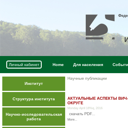
Феде
Личный кабинет
Home
Для населения
Событ
Научные публикации
Институт
АКТУАЛЬНЫЕ АСПЕКТЫ ВИЧ
Структура института
ОКРУГЕ
Monday April 18%q, 2016
скачать PDF...
Научно-исследовательская
работа
More...