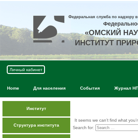
Федеральная служба по надзору в
Федерально
«ОМСКИЙ НА
ИНСТИТУТ ПРИ
Личный кабинет
Home
Для населения
События
Журнал Н
Институт
It seems we can’t find what you’
Структура института
Search for: