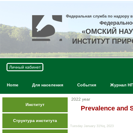
Федеральная служба по надзору в
Федерально
«ОМСКИЙ НА
ИНСТИТУТ ПРИ
Личный кабинет
Home
Для населения
События
Журнал Н
2022 year
Институт
Prevalence and S
Структура института
Tuesday January 31%q, 2023