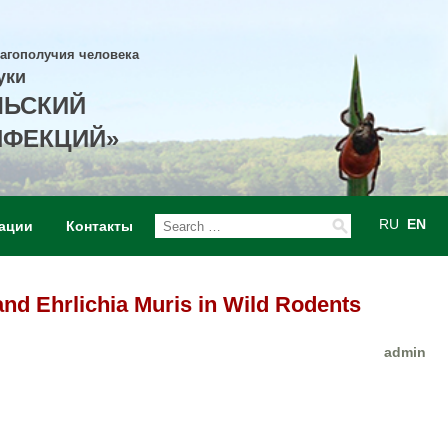
лагополучия человека
уки
ЛЬСКИЙ
НФЕКЦИЙ»
RU
EN
ации
Контакты
d Ehrlichia Muris in Wild Rodents
admin