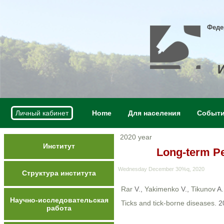
Феде
Личный кабинет
Home
Для населения
Событ
2020 year
Институт
Long-term Pe
Wednesday December 30%q, 2020
Структура института
Rar
V.,
Yakimenko
V.,
Tikunov
A.
Научно-исследовательская
Ticks and tick-borne diseases
. 
работа