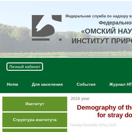
Федеральная служба по надзору в
Федерально
«ОМСКИЙ НА
ИНСТИТУТ ПРИ
Личный кабинет
Home
Для населения
События
Журнал Н
2016 year
Институт
Demography of the
for stray 
Структура института
Tuesday December 27%q, 2016