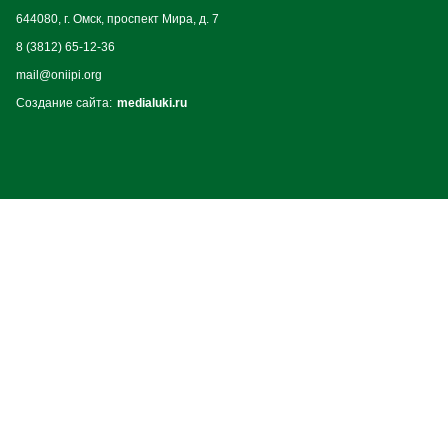
644080, г. Омск, проспект Мира, д. 7
8 (3812) 65-12-36
mail@oniipi.org
Создание сайта:
medialuki.ru