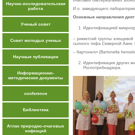
очаговых бактериальных зооноз
Научно-исследовательская
работа
И.о. заведующего лаборатори
Основные направления деят
Ученый совет
Идентификацией микроорга
– риккетсий группы клещевой п
Совет молодых ученых
сыпного тифа Северной Азии; 
– бартонелл (Bartonella hense
Научные публикации
Идентификация других ми
Роспотребнадзора.
Информационно-
методические документы
conference
Библиотека
Атлас природно-очаговых
инфекций