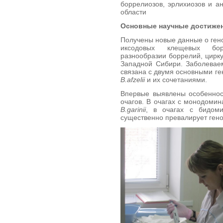
боррелиозов, эрлихиозов и а
области
Основные научные достиже
Получены новые данные о ген
иксодовых клещевых бор
разнообразии боррелий, цирк
Западной Сибири. Заболевае
связана с двумя основными г
B
.
afzelii
и их сочетаниями.
Впервые выявлены особеннос
очагов. В очагах с монодоми
B
.
garinii
, в очагах с бидом
существенно превалирует ген