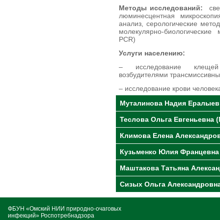
Методы исследований:
свет
люминесцентная микроскопи
анализ, серологические мето
молекулярно-биологические м
PCR)
Услуги населению:
– исследование клещей
возбудителями трансмиссивны
– исследование крови человек
Муталинова Надия Ералыев
Теслова Ольга Евгеньевна 
Климова Елена Александров
Кузьменко Юлия Францевна
Маштакова Татьяна Алекса
Сизых Ольга Александровна
ФБУН «Омский НИИ природно-очаговых
инфекций» Роспотребнадзора