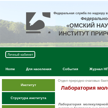
Федеральная служба по надзору в
Федерально
«ОМСКИЙ НА
ИНСТИТУТ ПРИ
Личный кабинет
Home
Для населения
События
Журнал Н
Отдел природно-очаговых бакт
Институт
Лаборатория мол
Структура института
Лаборатория молекулярной