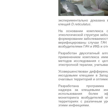
экспериментально доказана 
клещей
D
.
reticulatus
.
На основании комплекса с
этиологической структуре за
формировании заболеваемост
верифицированы случаи ГАЧ 
возбудителями ГАЧ и ИКБ и от
Разработан двухэтапный алг
применением комплекса имму
методов исследования с це
этиотропной терапии, учитыв
Усовершенствован дифференц
иксодовыми клещами в Запад
очаговых территорий и оптими
Разработана программа э
надзора за клещевыми ин
использования более эф
мониторинга возбудителей 
территориях с различным ур
этими инфекциями.