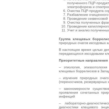
полученного ПЦР-продукт
электрофореза и спектро
Очистка ПЦР-продукта с
Разбавление очищенного 
Проведение секвенсовой 
Очистка полученных фраг
Проведение капиллярног
Учет и анализ полученных
Группа клещевых боррели
природных очагов иксодовых 
В настоящее время целью дея
передающихся иксодовыми кле
Приоритетные направления 
– этиология, эпизоотологи
клещевых боррелиозов в Запа
– изучение природных очаго
(переносчиков, резервуарных 
– закономерности существо
проявления сочетанных прир
инфекций
– лабораторно-диагностич
диагностики клещевого энц