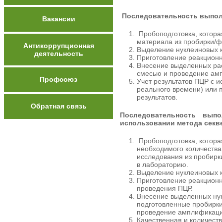
Последовательность выпол
Вакансии
Пробоподготовка, котора
материала из пробирки/ф
Антикоррупционная
Выделение нуклеиновых к
деятельность
Приготовление реакционн
Внесение выделенных рас
смесью и проведение амп
Профсоюз
Учет результатов ПЦР с 
реального времени) или
результатов.
Обратная связь
Последовательность вып
использовании метода секв
Пробоподготовка, котора
необходимого количества
исследования из пробирк
в лабораторию.
Выделение нуклеиновых к
Приготовление реакцион
проведения ПЦР.
Внесение выделенных нук
подготовленные пробирки
проведение амплификации
Качественная и количест