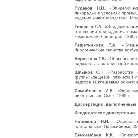
Рудаков Н.В.
«Эпидемическ
лихорадки в условия
ведения животноводства». Моск
Тищенко Г.А
. «Эпидемиологи
отношении природноочаговых 
комплекса». Ленинград, 1990 г.
Решетникова Т.А.
«Клещево
биологические свойства возбуд
Березкина Г.В.
«Обоснование 
надзора за листериозной инфек
Шпынов С.Н.
«Разработка и
группы клещевой пятнистой л
надзора за клещевым риккетси
Самойленко И.Е.
«Эпидемио
риккетсиоза». Омск, 1999 г.
Диссертации, выполненные 
Кандидатские диссертации:
Новикова Н.Н.
«Экспресс-м
плотоядных». Новосибирск, 200
Бейсембаев К.К.
«Эпизоото