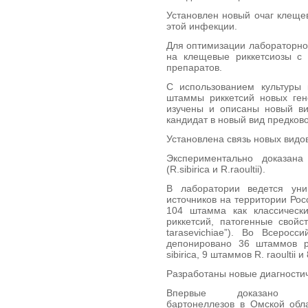
Установлен новый очаг клеще
этой инфекции.
Для оптимизации лабораторно
на клещевые риккетсиозы с 
препаратов.
С использованием культуры
штаммы риккетсий новых ген
изучены и описаны новый вид
кандидат в новый вид предковой
Установлена связь новых видо
Экспериментально доказан
(R.sibirica и R.raoultii).
В лаборатории ведется ун
источников на территории Рос
104 штамма как классических 
риккетсий, патогенные свойств
tarasevichiae”). Во Всеро
депонировано 36 штаммов р
sibirica, 9 штаммов R. raoultii 
Разработаны новые диагностич
Впервые доказано сущ
бартонеллезов в Омской обл