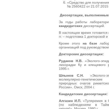
«Средство для получения
№ 2560422 от 21.07.2015 
Диссертации, выполненные 
За годы работы лаборатор
кандидатских
диссертаций.
В настоящее время готовится 
гг. – подготовка 1 докторской 
Кроме этого
на базе
лабор
организаций под руководством 
Докторские диссертации:
Рудаков Н.В.
«Эколого-эпид
лихорадки Ку и клещевого р
1995 г.
Шпынов С.Н.
«Эколого-эп
молекулярно-генетически
природных очагов риккетси
России». Омск, 2004 г.
Кандидатские диссертации:
Алгазин И.П.
«Туляремия в С
(по наблюдениям в Тайм
округе)». Москва, 1980 г.