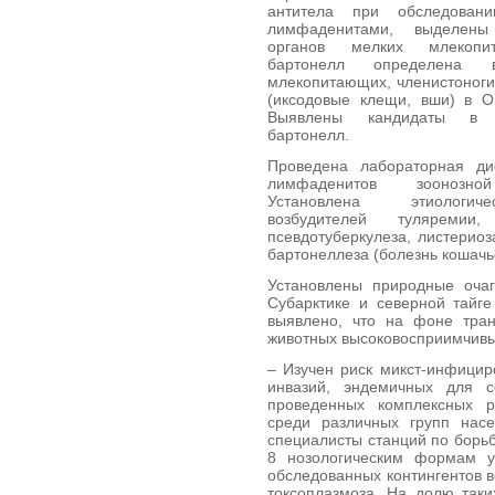
антитела при обследован
лимфаденитами, выделены
органов мелких млекопи
бартонелл определен
млекопитающих, членистоноги
(иксодовые клещи, вши) в О
Выявлены кандидаты в
бартонелл.
Проведена лабораторная д
лимфаденитов зоонозной
Установлена этиологи
возбудителей туляремии, 
псевдотуберкулеза, листериоз
бартонеллеза (болезнь кошачь
Установлены природные очаг
Субарктике и северной тайг
выявлено, что на фоне тра
животных высоковосприимчивы
– Изучен риск микст-инфици
инвазий, эндемичных для с
проведенных комплексных ре
среди различных групп насе
специалисты станций по борь
8 нозологическим формам у
обследованных контингентов в
токсоплазмоза. На долю так