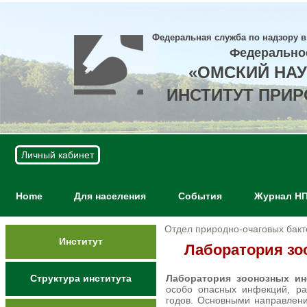
Федеральная служба по надзору в
Федерально
«ОМСКИЙ НА
ИНСТИТУТ ПРИ
Личный кабинет
Home
Для населения
События
Журнал Н
Отдел природно-очаговых бакт
Институт
Лаборатория зо
Структура института
Лаборатория зоонозных ин
особо опасных инфекций, ра
годов. Основными направлен