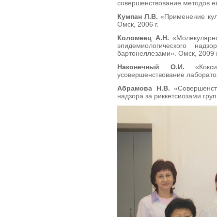
совершенствование методов его
Кумпан Л.В.
«Применение куль
Омск, 2006 г.
Коломеец А.Н.
«Молекулярно
эпидемиологического надз
бартонеллезами». Омск, 2009 г
Наконечный О.И.
«Коксие
усовершенствование лаборатор
Абрамова Н.В.
«Совершенств
надзора за риккетсиозами груп