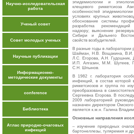
эпидемиологии и этиологи
Научно-исследовательская
клещевого риккетсиоза Ази
работа
особенностей эпидемиологии
условиях крупных животново
обоснование системы профи
Ученый совет
разработка рекомендаций
надзору; выяснение резервуа
Сибири и Дальнего Востока
Совет молодых ученых
свойств возбудителей.
В разные годы в лаборатории 
Шайман, Н.В. Вощакина, В.И.
Научные публикации
Л.С. Егорова, А.Н. Гудошник, 
И.П. Алгазин, М.М. Шутеев, Г
С.Н. Шпынов.
Информационно-
В 1982 г. лаборатория осо
методические документы
инфекций, в состав которой
риккетсиозов и группа по из
преобразована в самостоятел
conference
Сергеевна Егорова. В послед
2009 лабораторией руководи
назначен директором Омского
Библиотека
является к.м.н. Галина Влади
Основные направления исс
Атлас природно-очаговых
– изучение природных очаго
инфекций
бартонеллезы, туляремия и др