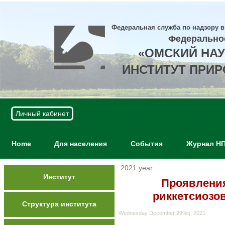
Федеральная служба по надзору в
Федерально
«ОМСКИЙ НА
ИНСТИТУТ ПРИ
Личный кабинет
Home
Для населения
События
Журнал Н
2021 year
Институт
Проявления
риккетсиозо
Структура института
Wednesday December 29%q, 2021