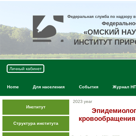
Федеральная служба по надзору в
Федерально
«ОМСКИЙ НА
ИНСТИТУТ ПРИ
Личный кабинет
Home
Для населения
События
Журнал Н
2023 year
Институт
Эпидемиолог
кровообращения 
Структура института