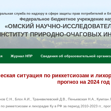
ральная служба по надзору в сфере защиты прав потребителей и б
Федеральное бюджетное учреждение на
«ОМСКИЙ НАУЧНО-ИССЛЕДОВАТЕ
ИНСТИТУТ ПРИРОДНО-ОЧАГОВЫХ И
ия
Журнал НПР
Сведения об образовательной организ
ская ситуация по риккетсиозам и лихорад
прогноз на 2024 год
ов С.Н., Блох А.И., Транквилевский Д.В., Пеньевская Н.А., Кумпан Л
о риккетсиозам и лихорадке Ку в РФ за период 2010-2023 гг., прог