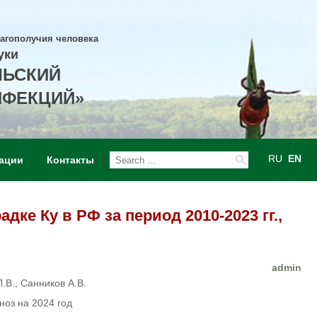
лагополучия человека
уки
ЛЬСКИЙ
НФЕКЦИЙ»
RU
EN
ации
Контакты
ке Ку в РФ за период 2010-2023 гг.,
admin
.В., Санников А.В.
ноз на 2024 год