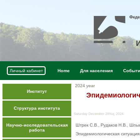
Феде
Личный кабинет
Home
Для населения
Событ
2024 year
Институт
Эпидемиологиче
Структура института
Saturday December 28%q, 2024
Научно-исследовательская
Штрек С.В., Рудаков Н.В., Шпын
работа
Эпидемиологическая ситуация п