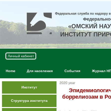
Федеральная служба по надзору в
Федерально
«ОМСКИЙ НА
ИНСТИТУТ ПРИ
Личный кабинет
Home
Для населения
События
Журнал Н
2020 year
Институт
Эпидемиологич
боррелиозам в Ро
Структура института