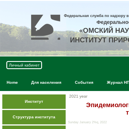
Федеральная служба по надзору в
Федерально
«ОМСКИЙ НА
ИНСТИТУТ ПРИ
Личный кабинет
Home
Для населения
События
Журнал Н
2021 year
Институт
Эпидемиолог
Структура института
Sunday January 2%q, 2022