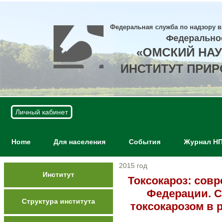
Федеральная служба по надзору в
Федерально
«ОМСКИЙ НА
ИНСТИТУТ ПРИ
Личный кабинет
Home
Для населения
События
Журнал Н
2015 год
Институт
Токсокароз: сов
Федерации. С
Структура института
токсокарозом в