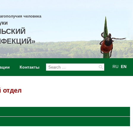
лагополучия человека
уки
ЛЬСКИЙ
НФЕКЦИЙ»
RU
EN
ации
Контакты
 отдел