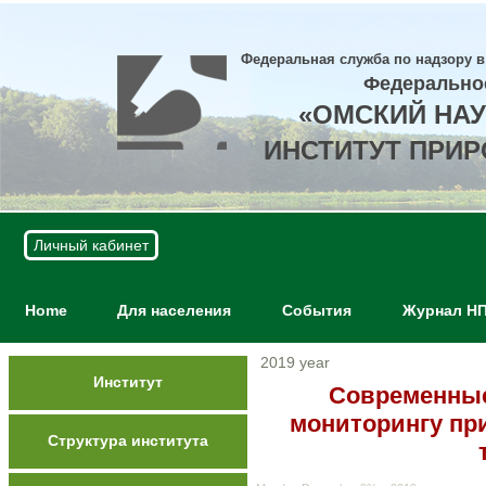
Федеральная служба по надзору в
Федерально
«ОМСКИЙ НА
ИНСТИТУТ ПРИ
Личный кабинет
Home
Для населения
События
Журнал Н
2019 year
Институт
Современные
мониторингу пр
Структура института