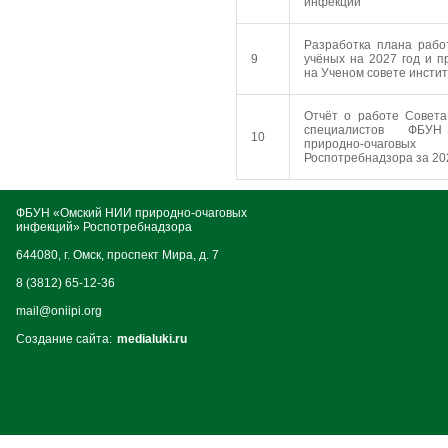
инфекций
Разработка плана раб
9
учёных на 2027 год и п
на Ученом совете инсти
Отчёт о работе Совет
специалистов ФБУ
10
природно-очаго
Роспотребнадзора за 202
ФБУН «Омский НИИ природно-очаговых
инфекций» Роспотребнадзора
644080, г. Омск, проспект Мира, д. 7
8 (3812) 65-12-36
mail@oniipi.org
Создание сайта:
medialuki.ru