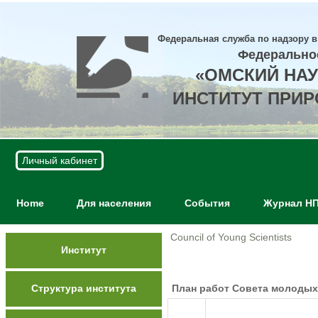
Федеральная служба по надзору в
Федерально
«ОМСКИЙ НА
ИНСТИТУТ ПРИ
Личный кабинет
Home
Для населения
События
Журнал Н
Council of Young Scientists
Институт
Структура института
План работ Совета молодых 