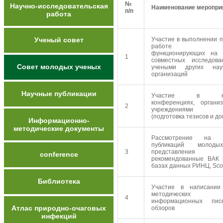
№
Научно-исследовательская
Наименование меропри
п/п
работа
Ученый совет
Участие в выполнении п
работе рефере
функционирующих на 
1
совместных исследов
Совет молодых ученых
учеными других на
организаций
Научные публикации
Участие в научно
конференциях, органи
2
учреждениями Рос
(подготовка тезисов и до
Информационно-
методические документы
Рассмотрение на 
публикаций молод
3
представления
conference
рекомендованные ВАК 
базах данных РИНЦ, Scop
Библиотека
Участие в написании
методических р
4
информационных писе
Атлас природно-очаговых
обзоров
инфекций