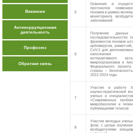
Освоение и осущест
протоколов секвени
Вакансии
5
геномов в рамках молеку
мониторинга возбудит
заболеваний
Антикоррупционная
деятельность
Получение данных 
последовательностях 
фрагментов геномов шта
арбовирусов, риккетсий
Профсоюз
CoV-2 для депонирован
6
наполнения «Н
интерактивного кат
микроорганизмов и био
Обратная связь
Федерального проект
страны – безопасност
2022-2024 годы
Участие в работе XV
научно-практической к
ученых и специалисто
7
«Современные пробле
микробиологии и гиги
публикациями тезисов
Участие молодых ученых
флаг, с целью изучени
8
возбудителями клещев