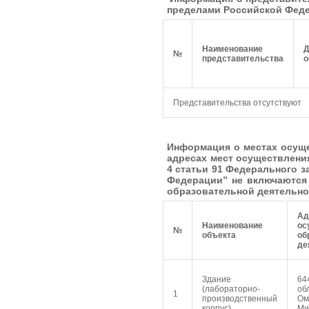
пределами Российской Феде
Наименование
Д
№
представительства
о
Представительства отсутствуют
Информация о местах осуще
адресах мест осуществлени
4 статьи 91 Федерального з
Федерации” не включаются
образовательной деятельно
А
Наименование
ос
№
объекта
об
де
Здание
64
(лабораторно-
об
1
производственный
Ом
корпус)
Ми