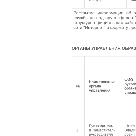
Раскрытие информации об об
службы по надзору в сфере о
структуре официального сайт
сети “Интернет” и формату п
ОРГАНЫ УПРАВЛЕНИЯ ОБРА
ФИО
Наименование
руков
№
органа
орган
управления
управ
Руководитель
Штрек
1
и заместители
Влади
руководителя
рович