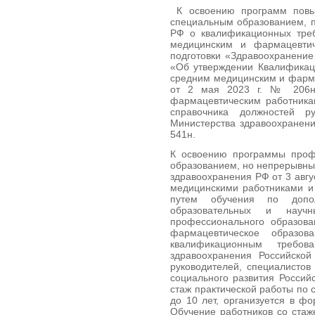
К освоению программ повы
специальным образованием, п
РФ о квалификационных тре
медицинским и фармацевти
подготовки «Здравоохранение
«Об утверждении Квалификац
средним медицинским и фарм
от 2 мая 2023 г. № 206н 
фармацевтическим работника
справочника должностей р
Министерства здравоохранени
541н.
К освоению программы профе
образованием, но непрерывным
здравоохранения РФ от 3 авгу
медицинскими работниками и
путем обучения по допо
образовательных и научн
профессионального образов
фармацевтическое образов
квалификационным требо
здравоохранения Российско
руководителей, специалисто
социального развития Росси
стаж практической работы по
до 10 лет, организуется в ф
Обучение работников со ста