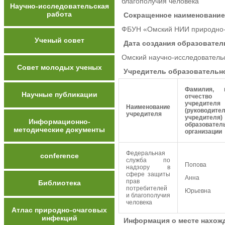
благополучия человека
Научно-исследовательская
работа
Сокращенное наименование
ФБУН «Омский НИИ природно-
Ученый совет
Дата создания образовател
Омский научно-исследовательс
Совет молодых ученых
Учредитель образовательн
Фамилия, и
Научные публикации
отчество
учредителя
Наименование
(руководите
учредителя
учредителя)
Информационно-
образовател
методические документы
организации
Федеральная
conference
служба по
Попова
надзору в
сфере защиты
Анна
прав
Библиотека
потребителей
Юрьевна
и благополучия
человека
Атлас природно-очаговых
инфекций
Информация о месте нахож