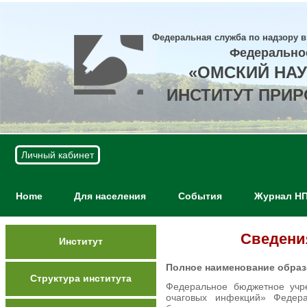
Федеральная служба по надзору в
Федерально
«ОМСКИЙ НА
ИНСТИТУТ ПРИ
Личный кабинет
Home
Для населения
События
Журнал Н
Сведени
Институт
Полное наименование образ
Структура института
Федеральное бюджетное учре
очаговых инфекций» Федер