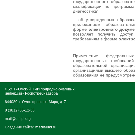
государственного образоват
квалификации по программа
диагностика”
– об утвержденных образова
приложением образователь
форме
электронного докуме
позволяет получить доступ
требованиям в форме
электр
Применение федеральных
государственных требовани
образовательной организаци
организациями высшего обра
образования не предусмотрен
ФБУН «Омский НИИ природно-очаговых
инфекций» Роспотребнадзора
644080, г. Омск, проспект Мира, д. 7
8 (3812) 65-12-36
mail@oniipi.org
Создание сайта:
medialuki.ru