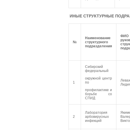
ИНЫЕ СТРУКТУРНЫЕ ПОДРА
ФИО
Наименование
руко
№
структурного
струк
подразделения
подр
Сибирский
федеральный
окружной центр
Лева
1
по
Лиди
профилактике и
борьбе со
СПИД
Лаборатория
Яким
2
арбовирусных
Вале
инфекций
Викто