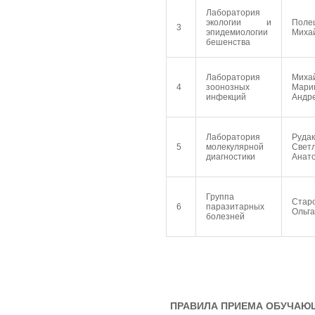
Лаборатория
экологии и
Поле
3
эпидемиологии
Миха
бешенства
Лаборатория
Миха
4
зоонозных
Мари
инфекций
Андр
Лаборатория
Руда
5
молекулярной
Свет
диагностики
Анат
Группа
Стар
6
паразитарных
Ольг
болезней
ПРАВИЛА ПРИЕМА ОБУЧАЮ