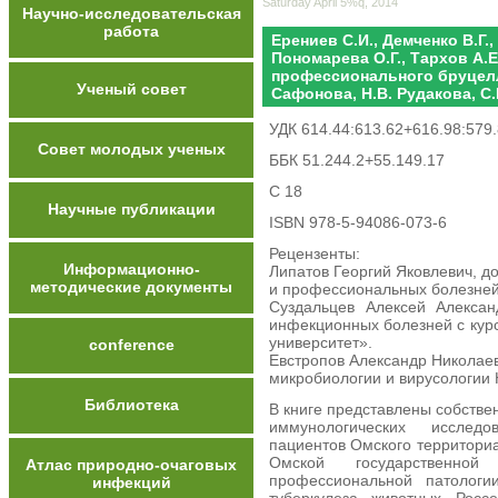
Saturday April 5%q, 2014
Научно-исследовательская
работа
Ерениев С.И., Демченко В.Г.,
Пономарева О.Г., Тархов А.
профессионального бруцелле
Ученый совет
Сафонова, Н.В. Рудакова, С.
УДК 614.44:613.62+616.98:579.
Совет молодых ученых
ББК 51.244.2+55.149.17
C 18
Научные публикации
ISBN 978-5-94086-073-6
Рецензенты:
Информационно-
Липатов Георгий Яковлевич, д
методические документы
и профессиональных болезней
Суздальцев Алексей Алексан
инфекционных болезней с ку
университет».
conference
Евстропов Александр Николае
микробиологии и вирусологии 
Библиотека
В книге представлены собстве
иммунологических исслед
пациентов Омского территори
Омской государственной
Атлас природно-очаговых
профессиональной патолог
инфекций