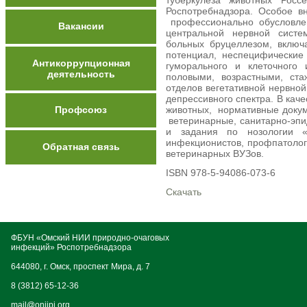
туберкулеза животных Рос
Роспотребнадзора. Особое в
профессионально обусловлен
Вакансии
центральной нервной систе
больных бруцеллезом, включ
потенциал, неспецифические
Антикоррупционная
гуморального и клеточного
деятельность
половыми, возрастными, ста
отделов вегетативной нервной
депрессивного спектра. В кач
Профсоюз
животных, нормативные докум
ветеринарные, санитарно-эпи
и задания по нозологии «
инфекционистов, профпатолого
Обратная связь
ветеринарных ВУЗов.
ISBN 978-5-94086-073-6
Скачать
ФБУН «Омский НИИ природно-очаговых
инфекций» Роспотребнадзора
644080, г. Омск, проспект Мира, д. 7
8 (3812) 65-12-36
mail@oniipi.org