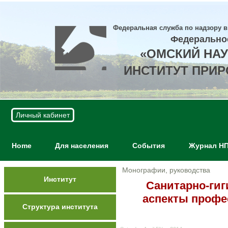
Федеральная служба по надзору в
Федерально
«ОМСКИЙ НА
ИНСТИТУТ ПРИ
Личный кабинет
Home
Для населения
События
Журнал Н
Монографии, руководства
Институт
Санитарно-гиг
аспекты профе
Структура института