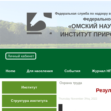
Федеральная служба по надзору в
Федерально
«ОМСКИЙ НА
ИНСТИТУТ ПРИ
Личный кабинет
Home
Для населения
События
Журнал Н
Охрана труда
Институт
Резул
Thursday November 3%q, 2022
Структура института