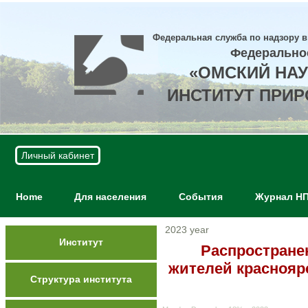
Федеральная служба по надзору в
Федерально
«ОМСКИЙ НА
ИНСТИТУТ ПРИ
Личный кабинет
Home
Для населения
События
Журнал Н
2023 year
Институт
Распростране
жителей краснояр
Структура института